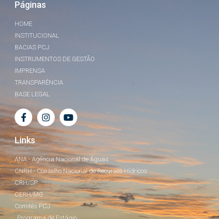
Páginas
HOME
INSTITUCIONAL
BACIAS PCJ
INSTRUMENTOS DE GESTÃO
IMPRENSA
TRANSPARÊNCIA
BASE LEGAL
Links
ANA - Agência Nacional de Águas
CNRH - Conselho Nacional de Recursos Hídricos
CRH/SP
CERH/MG
Comitês PCJ
Programa de Estágio