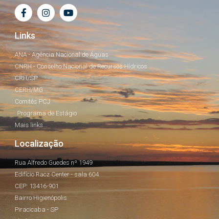
Links
ANA - Agência Nacional de Águas
CNRH - Conselho Nacional de Recursos Hídricos
CRH/SP
CERH/MG
Comitês PCJ
Programa de Estágio
Mais links...
Localização
Rua Alfredo Guedes nº 1949
Edifício Racz Center - sala 604
CEP: 13416-901
Bairro Higienópolis
Piracicaba - SP