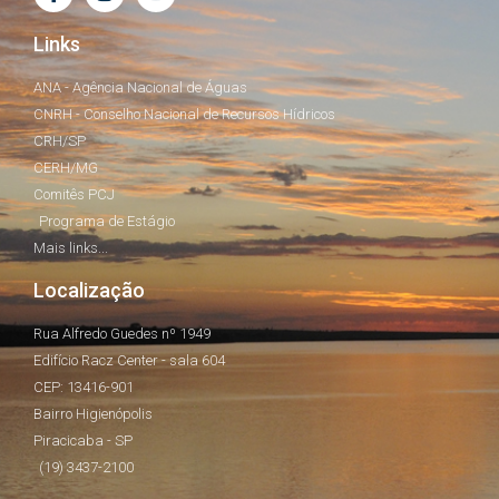
Links
ANA - Agência Nacional de Águas
CNRH - Conselho Nacional de Recursos Hídricos
CRH/SP
CERH/MG
Comitês PCJ
Programa de Estágio
Mais links...
Localização
Rua Alfredo Guedes nº 1949
Edifício Racz Center - sala 604
CEP: 13416-901
Bairro Higienópolis
Piracicaba - SP
(19) 3437-2100