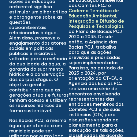
de Educação Ambiental
ações de educação
dos Comitês PCJ o
ambiental significa
Caderno Temático de
estimular um olhar crítico
Educação Ambiental,
e abrangente sobre as
Integração e Difusão de
questões
Pesquisas e Tecnologias
socioambientais
do Plano de Bacias PCJ
relacionadas à água.
2020 a 2035. Desde
Além disso, promove o
então, a Agência das
engajamento dos atores
Bacias PCJ, trabalha
sociais em políticas
para que as ações
públicas e iniciativas
previstas e priorizadas
voltadas para a melhoria
sejam implementadas.
da qualidade da água, a
Para isso, no período de
garantia do suprimento
2023 a 2024, por
hídrico e a conservação
orientação da CT-EA, a
dos corpos d’água. O
Agência das Bacias PCJ
objetivo geral é
realizou uma série de
contribuir para que as
encontros envolvendo
gerações atuais e futuras
representantes das
tenham acesso e utilizem
entidades membros dos
os recursos hídricos de
Comitês PCJ e de suas
forma sustentável.
instâncias (CTs) para
discussões visando ao
Nas Bacias PCJ, a mesma
planejamento para a
água que atende a um
execução de tais ações,
município pode ser
classificadas de acordo
utilizada por outro logo