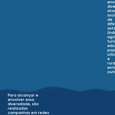
env
div
ato
soci
de
dif
set
(ind
agrí
turí
edu
pop
urb
e
rura
ent
outr
Para alcançar e
envolver essa
diversidade, são
realizadas
campanhas em redes