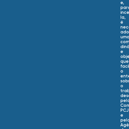
e,
par
inc
la,
é
nec
ado
um
com
din
e
obje
que
faci
o
ent
sob
o
tra
des
pel
Com
PCJ
e
pel
Agê