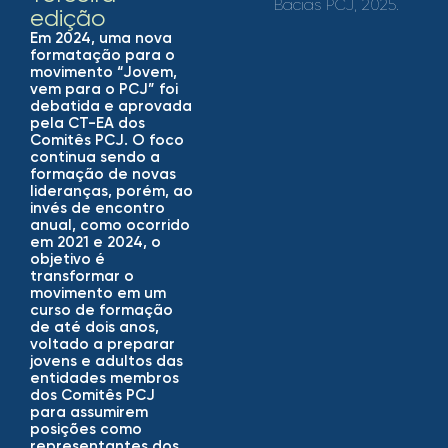
Bacias PCJ, 2025
.
edição
Em 2024, uma nova
formatação para o
movimento “Jovem,
vem para o PCJ” foi
debatida e aprovada
pela CT-EA dos
Comitês PCJ. O foco
continua sendo a
formação de novas
lideranças, porém, ao
invés de encontro
anual, como ocorrido
em 2021 e 2024, o
objetivo é
transformar o
movimento em um
curso de formação
de até dois anos,
voltado a preparar
jovens e adultos das
entidades membros
dos Comitês PCJ
para assumirem
posições como
representantes dos