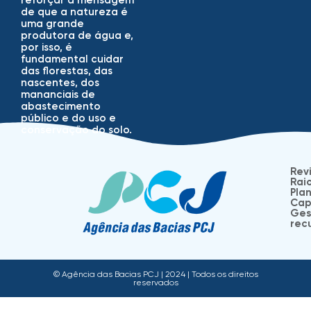
de que a natureza é
uma grande
produtora de água e,
por isso, é
fundamental cuidar
das florestas, das
nascentes, dos
mananciais de
abastecimento
público e do uso e
conservação do solo.
Rev
Rai
Plan
Cap
Ges
recu
© Agência das Bacias PCJ | 2024 | Todos os direitos
reservados