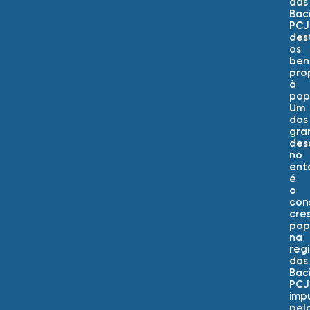
das
Bac
PCJ
des
os
ben
pro
à
pop
Um
dos
gra
desa
no
ent
é
o
con
cre
pop
na
reg
das
Bac
PCJ
imp
pel