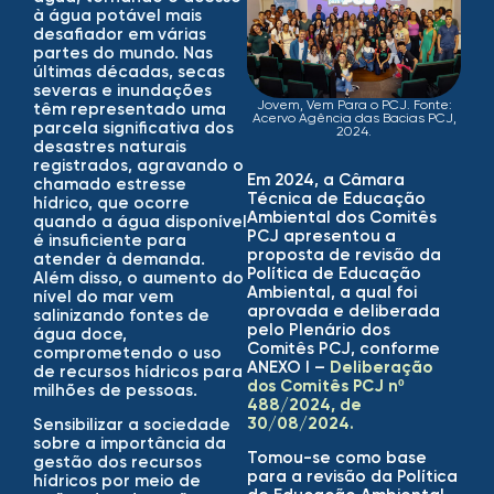
à água potável mais
desafiador em várias
partes do mundo. Nas
últimas décadas, secas
severas e inundações
Jovem, Vem Para o PCJ. Fonte:
têm representado uma
Acervo Agência das Bacias PCJ,
parcela significativa dos
2024.
desastres naturais
registrados, agravando o
Em 2024, a Câmara
chamado estresse
Técnica de Educação
hídrico, que ocorre
Ambiental dos Comitês
quando a água disponível
PCJ apresentou a
é insuficiente para
proposta de revisão da
atender à demanda.
Política de Educação
Além disso, o aumento do
Ambiental, a qual foi
nível do mar vem
aprovada e deliberada
salinizando fontes de
pelo Plenário dos
água doce,
Comitês PCJ, conforme
comprometendo o uso
ANEXO I –
Deliberação
de recursos hídricos para
dos Comitês PCJ nº
milhões de pessoas.
488/2024, de
30/08/2024.
Sensibilizar a sociedade
sobre a importância da
Tomou-se como base
gestão dos recursos
para a revisão da Política
hídricos por meio de