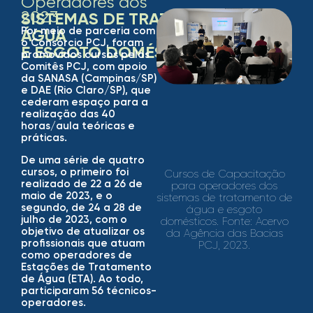
Operadores dos
2023
SISTEMAS DE TRATAMENTO DE
Por meio de parceria com
ÁGUA
o Consórcio PCJ, foram
E ESGOTO DOMÉSTICOS
promovidos cursos pelos
Comitês PCJ, com apoio
da SANASA (Campinas/SP)
e DAE (Rio Claro/SP), que
cederam espaço para a
realização das 40
horas/aula teóricas e
práticas.
De uma série de quatro
cursos, o primeiro foi
Cursos de Capacitação
realizado de 22 a 26 de
para operadores dos​
maio de 2023, e o
sistemas de tratamento de
segundo, de 24 a 28 de
água e esgoto
julho de 2023, com o
domésticos. Fonte:
Acervo
objetivo de atualizar os
da Agência das Bacias
profissionais que atuam
PCJ, 2023.
como operadores de
Estações de Tratamento
de Água (ETA). Ao todo,
participaram 56 técnicos-
operadores.