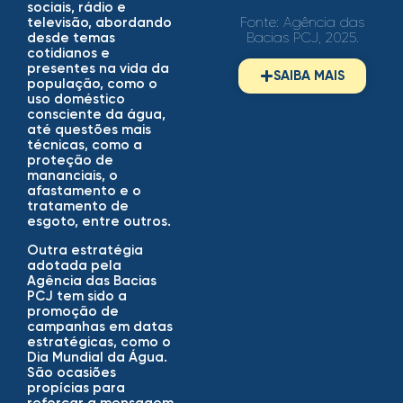
sociais, rádio e
Fonte: Agência das
televisão, abordando
Bacias PCJ, 2025.
desde temas
cotidianos e
presentes na vida da
SAIBA MAIS
população, como o
uso doméstico
consciente da água,
até questões mais
técnicas, como a
proteção de
mananciais, o
afastamento e o
tratamento de
esgoto, entre outros.
Outra estratégia
adotada pela
Agência das Bacias
PCJ tem sido a
promoção de
campanhas em datas
estratégicas, como o
Dia Mundial da Água.
São ocasiões
propícias para
reforçar a mensagem