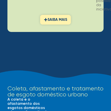
positivo
da
iniciativ
SAIBA MAIS
Coleta, afastamento e tratamento
de esgoto doméstico urbano
A coleta e o
afastamento dos
esgotos domésticos