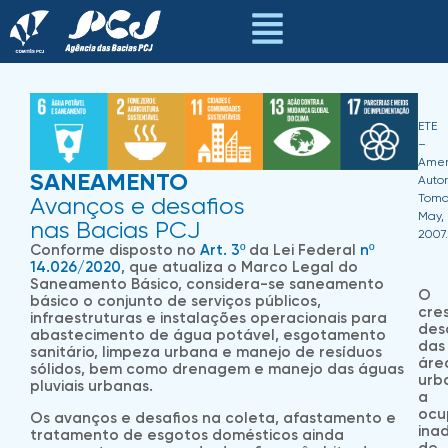
ETE
–
Amer
SANEAMENTO
Autor
Tom
Avanços e desafios
May,
nas Bacias PCJ
2007.
Conforme disposto no
Art. 3º
da Lei Federal
nº
14.026/2020
, que atualiza o Marco Legal do
Saneamento Básico, considera-se saneamento
O
básico o conjunto de serviços públicos,
cre
infraestruturas e instalações operacionais para
des
abastecimento de água potável, esgotamento
das
sanitário, limpeza urbana e manejo de resíduos
áre
sólidos, bem como drenagem e manejo das águas
urb
pluviais urbanas.
a
ocu
Os avanços e desafios na coleta, afastamento e
ina
tratamento de esgotos domésticos ainda