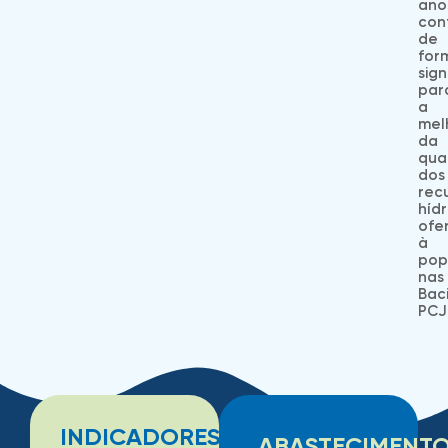
ano
con
de
for
sign
par
a
mel
da
qua
dos
rec
hídr
ofe
à
pop
nas
Bac
PCJ
INDICADORES
ABASTECIMENT