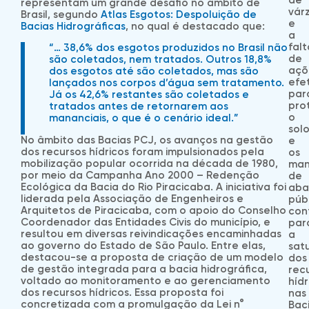
de
representam um grande desafio no âmbito de
vár
Brasil, segundo
Atlas Esgotos: Despoluição de
e
Bacias Hidrográficas
, no qual é destacado que:
a
falt
“… 38,6% dos esgotos produzidos no Brasil não
de
são coletados, nem tratados. Outros 18,8%
açõ
dos esgotos até são coletados, mas são
efe
lançados nos corpos d’água sem tratamento.
par
Já os 42,6% restantes são coletados e
pro
tratados antes de retornarem aos
o
mananciais, o que é o cenário ideal.”
sol
No âmbito das Bacias PCJ, os avanços na gestão
e
dos recursos hídricos foram impulsionados pela
os
mobilização popular ocorrida na década de 1980,
man
por meio da Campanha Ano 2000 – Redenção
de
Ecológica da Bacia do Rio Piracicaba. A iniciativa foi
aba
liderada pela Associação de Engenheiros e
púb
Arquitetos de Piracicaba, com o apoio do Conselho
con
Coordenador das Entidades Civis do município, e
par
resultou em diversas reivindicações encaminhadas
a
ao governo do Estado de São Paulo. Entre elas,
sat
destacou-se a proposta de criação de um modelo
dos
de gestão integrada para a bacia hidrográfica,
rec
voltado ao monitoramento e ao gerenciamento
hídr
dos recursos hídricos. Essa proposta foi
nas
concretizada com a promulgação da Lei n°
Bac