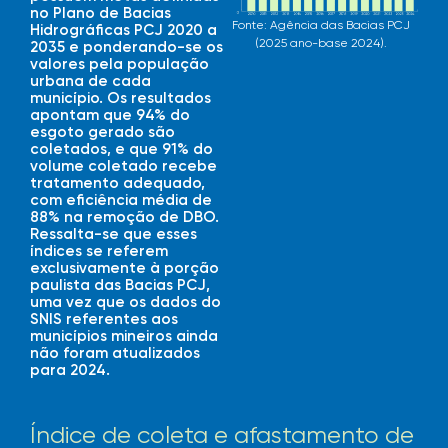
no Plano de Bacias
Fonte: Agência das Bacias PCJ
Hidrográficas PCJ 2020 a
(2025 ano-base 2024).
2035 e ponderando-se os
valores pela população
urbana de cada
município. Os resultados
apontam que 94% do
esgoto gerado são
coletados, e que 91% do
volume coletado recebe
tratamento adequado,
com eficiência média de
88% na remoção de DBO.
Ressalta-se que esses
índices se referem
exclusivamente à porção
paulista das Bacias PCJ,
uma vez que os dados do
SNIS referentes aos
municípios mineiros ainda
não foram atualizados
para 2024.
Índice de coleta e afastamento de