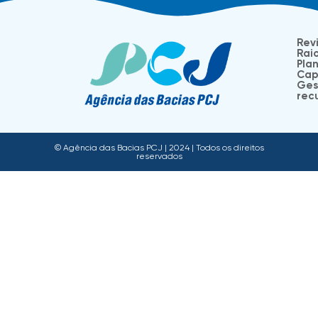
Rev
Rai
Plan
Cap
Ges
recu
© Agência das Bacias PCJ | 2024 | Todos os direitos
reservados