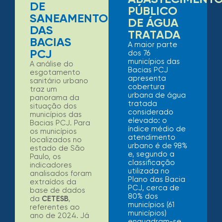
DE
PÚBLICO
SANEAMENTO
DE ÁGUA
DAS
TRATADA
BACIAS
A maior parte
PCJ
dos 76
municípios das
A análise do
Bacias PCJ
esgotamento
apresenta
sanitário urbano
cobertura
traz um
urbana de água
panorama da
tratada
situação dos
considerado
municípios das
elevado: o
Bacias PCJ. Para
índice médio de
os municípios
atendimento
localizados no
urbano é de 98%
estado de São
e, segundo a
Paulo, os
classificação
indicadores
utilizada no
analisados foram
Plano das Bacia
extraídos da
PCJ, cerca de
base de dados
80% dos
da
CETESB
,
municípios (61
referentes ao
municípios)
ano de 2024. Já
enquadram-se