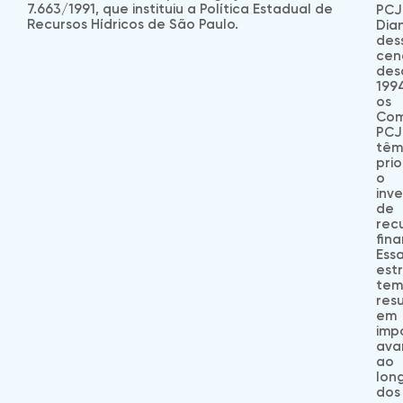
7.663/1991, que instituiu a Política Estadual de
PCJ
Recursos Hídricos de São Paulo.
Dia
des
cená
des
199
os
Com
PCJ
têm
pri
o
inv
de
rec
fina
Ess
est
tem
res
em
imp
ava
ao
lon
dos