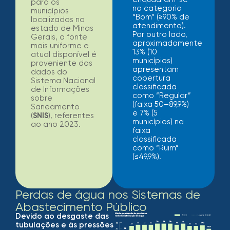
para os
na categoria
municípios
“Bom” (≥90% de
localizados no
atendimento).
estado de Minas
Por outro lado,
Gerais, a fonte
aproximadamente
mais uniforme e
13% (10
atual disponível é
municípios)
proveniente dos
apresentam
dados do
cobertura
Sistema Nacional
classificada
de Informações
como “Regular”
sobre
(faixa 50–89,9%)
Saneamento
e 7% (5
(
SNIS
), referentes
municípios) na
ao ano 2023.
faixa
classificada
como “Ruim”
(≤49,9%).
Perdas de água nos Sistemas de
Abastecimento Público
Devido ao desgaste das
tubulações e às pressões