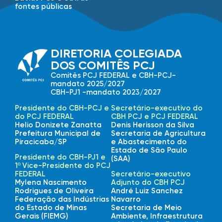
fontes públicas
DIRETORIA COLEGIADA
DOS COMITÊS PCJ
Comitês PCJ FEDERAL e CBH-PCJ-
mandato 2025/2027
CBH-PJ1 -mandato 2023/2027
Presidente do CBH-PCJ e
Secretário-executivo do
do PCJ FEDERAL
CBH PCJ e PCJ FEDERAL
Helio Donizete Zanatta
Denis Herisson da Silva
Prefeitura Municipal de
Secretaria de Agricultura
Piracicaba/SP
e Abastecimento do
Estado de São Paulo
Presidente do CBH-PJ1 e
(SAA)
1º Vice-Presidente do PCJ
FEDERAL
Secretário-executivo
Mylena Nascimento
Adjunto do CBH PCJ
Rodrigues de Oliveira
André Luiz Sanchez
Federação das Indústrias
Navarro
do Estado de Minas
Secretaria de Meio
Gerais (FIEMG)
Ambiente, Infraestrutura