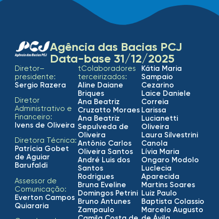
Agência das Bacias PCJ
Data-base 31/12/2025
Diretor–
tColaboradores
Kátia Maria
presidente:
terceirizados:
Sampaio
Sergio Razera
Aline Daiane
Cezarino
Briques
Laice Daniele
Diretor
Ana Beatriz
Correia
Administrativo e
Cruzatto Moraes
Larissa
Financeiro:
Ana Beatriz
Lucianetti
Ivens de Oliveira
Sepulveda de
Oliveira
Oliveira
Laura Silvestrini
Diretora Técnica:
Antônio Carlos
Canola
Patrícia Gobet
Oliveira Santos
Lívia Maria
de Aguiar
André Luis dos
Ongaro Modolo
Barufaldi
Santos
Luclecia
Rodrigues
Aparecida
Assessor de
Bruna Eveline
Martins Soares
Comunicação:
Domingos Petrini
Luiz Paulo
Everton Campos
Bruno Antunes
Baptista Colassio
Quiararia
Zampaulo
Marcelo Augusto
Camila Costa de
de Ávila