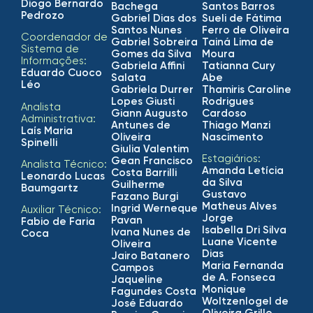
Diogo Bernardo
Bachega
Santos Barros
Pedrozo
Gabriel Dias dos
Sueli de Fátima
Santos Nunes
Ferro de Oliveira
Coordenador de
Gabriel Sobreira
Tainá Lima de
Sistema de
Gomes da Silva
Moura
Informações:
Gabriela Affini
Tatianna Cury
Eduardo Cuoco
Salata
Abe
Léo
Gabriela Durrer
Thamiris Caroline
Lopes Giusti
Rodrigues
Analista
Giann Augusto
Cardoso
Administrativa:
Antunes de
Thiago Manzi
Laís Maria
Oliveira
Nascimento
Spinelli
Giulia Valentim
Estagiários:
Gean Francisco
Analista Técnico:
Amanda Letícia
Costa Barrilli
Leonardo Lucas
da Silva
Guilherme
Baumgartz
Gustavo
Fazano Burgi
Matheus Alves
Ingrid Werneque
Auxiliar Técnico:
Jorge
Pavan
Fabio de Faria
Isabella Dri Silva
Ivana Nunes de
Coca
Luane Vicente
Oliveira
Dias
Jairo Batanero
Maria Fernanda
Campos
de A. Fonseca
Jaqueline
Monique
Fagundes Costa
Woltzenlogel de
José Eduardo