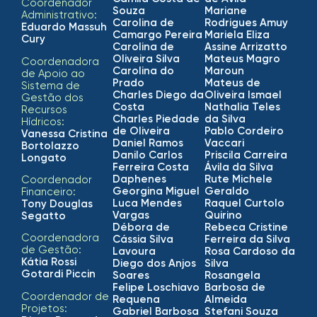
Coordenador
Souza
Mariane
Administrativo:
Carolina de
Rodrigues Amuy
Eduardo Massuh
Camargo Pereira
Mariela Eliza
Cury
Carolina de
Assine Arrizatto
Oliveira Silva
Mateus Magro
Coordenadora
Carolina do
Maroun
de Apoio ao
Prado
Mateus de
Sistema de
Charles Diego da
Oliveira Ismael
Gestão dos
Costa
Nathalia Teles
Recursos
Charles Piedade
da Silva
Hídricos:
de Oliveira
Pablo Cordeiro
Vanessa Cristina
Daniel Ramos
Vaccari
Bortolazzo
Danilo Carlos
Priscila Carreira
Longato
Ferreira Costa
Ávila da Silva
Daphenes
Rute Michele
Coordenador
Georgina Miguel
Geraldo
Financeiro:
Luca Mendes
Raquel Curtolo
Tony Douglas
Vargas
Quirino
Segatto
Débora de
Rebeca Cristine
Coordenadora
Cássia Silva
Ferreira da Silva
de Gestão:
Lavoura
Rosa Cardoso da
Kátia Rossi
Diego dos Anjos
Silva
Gotardi Piccin
Soares
Rosangela
Felipe Loschiavo
Barbosa de
Coordenador de
Requena
Almeida
Projetos:
Gabriel Barbosa
Stefani Souza