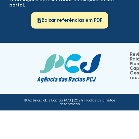
portal.
Baixar referências em PDF
Rev
Rai
Plan
Cap
Ges
recu
© Agência das Bacias PCJ | 2024 | Todos os direitos
reservados