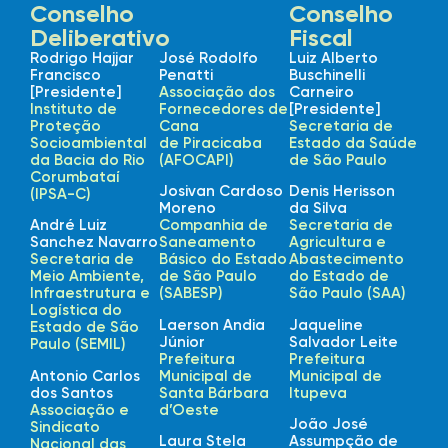
Conselho
Conselho
Deliberativo
Fiscal
Rodrigo Hajjar
José Rodolfo
Luiz Alberto
Francisco
Penatti
Buschinelli
[Presidente]
Associação dos
Carneiro
Instituto de
Fornecedores de
[Presidente]
Proteção
Cana
Secretaria de
Socioambiental
de Piracicaba
Estado da Saúde
da Bacia do Rio
(AFOCAPI)
de São Paulo
Corumbataí
Josivan Cardoso
Denis Herisson
(IPSA-C)
Moreno
da Silva
André Luiz
Companhia de
Secretaria de
Sanchez Navarro
Saneamento
Agricultura e
Secretaria de
Básico do Estado
Abastecimento
Meio Ambiente,
de São Paulo
do Estado de
Infraestrutura e
(SABESP)
São Paulo (SAA)
Logística do
Laerson Andia
Jaqueline
Estado de São
Júnior
Salvador Leite
Paulo (SEMIL)
Prefeitura
Prefeitura
Antonio Carlos
Municipal de
Municipal de
dos Santos
Santa Bárbara
Itupeva
Associação e
d’Oeste
João José
Sindicato
Laura Stela
Assumpção de
Nacional das