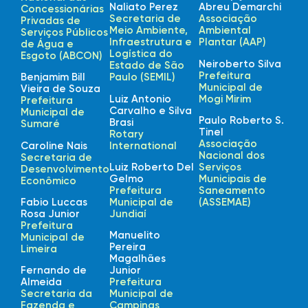
Naliato Perez
Abreu Demarchi
Concessionárias
Secretaria de
Associação
Privadas de
Meio Ambiente,
Ambiental
Serviços Públicos
Infraestrutura e
Plantar (AAP)
de Água e
Logística do
Esgoto (ABCON)
Neiroberto Silva
Estado de São
Prefeitura
Benjamim Bill
Paulo (SEMIL)
Municipal de
Vieira de Souza
Luiz Antonio
Mogi Mirim
Prefeitura
Carvalho e Silva
Municipal de
Paulo Roberto S.
Brasi
Sumaré
Tinel
Rotary
Associação
Caroline Nais
International
Nacional dos
Secretaria de
Luiz Roberto Del
Serviços
Desenvolvimento
Gelmo
Municipais de
Econômico
Prefeitura
Saneamento
Fabio Luccas
Municipal de
(ASSEMAE)
Rosa Junior
Jundiaí
Prefeitura
Manuelito
Municipal de
Pereira
Limeira
Magalhães
Fernando de
Junior
Almeida
Prefeitura
Secretaria da
Municipal de
Fazenda e
Campinas