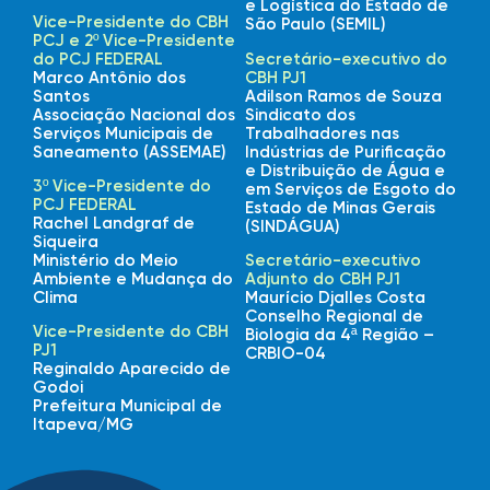
e Logística do Estado de
Vice-Presidente do CBH
São Paulo (SEMIL)
PCJ e 2º Vice-Presidente
do PCJ FEDERAL
Secretário-executivo do
Marco Antônio dos
CBH PJ1
Santos
Adilson Ramos de Souza
Associação Nacional dos
Sindicato dos
Serviços Municipais de
Trabalhadores nas
Saneamento (ASSEMAE)
Indústrias de Purificação
e Distribuição de Água e
3º Vice-Presidente do
em Serviços de Esgoto do
PCJ FEDERAL
Estado de Minas Gerais
Rachel Landgraf de
(SINDÁGUA)
Siqueira
Ministério do Meio
Secretário-executivo
Ambiente e Mudança do
Adjunto do CBH PJ1
Clima
Maurício Djalles Costa
Conselho Regional de
Vice-Presidente do CBH
Biologia da 4ª Região –
PJ1
CRBIO-04
Reginaldo Aparecido de
Godoi
Prefeitura Municipal de
Itapeva/MG