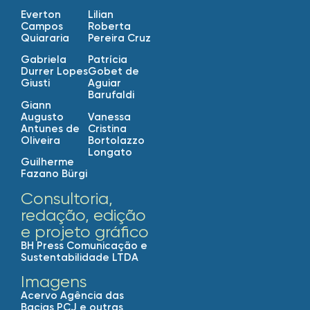
Everton
Lilian
Campos
Roberta
Quiararia
Pereira Cruz
Gabriela
Patrícia
Durrer Lopes
Gobet de
Giusti
Aguiar
Barufaldi
Giann
Augusto
Vanessa
Antunes de
Cristina
Oliveira
Bortolazzo
Longato
Guilherme
Fazano Bürgi
Consultoria,
redação, edição
e projeto gráfico
BH Press Comunicação e
Sustentabilidade LTDA
Imagens
Acervo Agência das
Bacias PCJ e outras