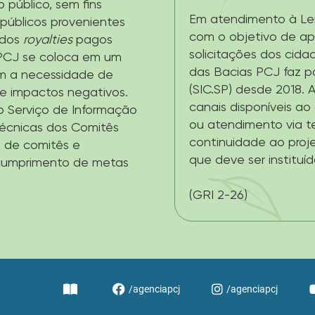
 público, sem fins
Em atendimento à Lei
s públicos provenientes
com o objetivo de ap
 dos
royalties
pagos
solicitações dos cida
s PCJ se coloca em um
das Bacias PCJ faz p
m a necessidade de
(SIC.SP) desde 2018. A
e impactos negativos.
canais disponíveis ao 
o Serviço de Informação
ou atendimento via te
Técnicas dos Comitês
continuidade ao proj
o de comitês e
que deve ser instituí
 cumprimento de metas
(GRI 2-26)
/agenciapcj
/agenciapcj