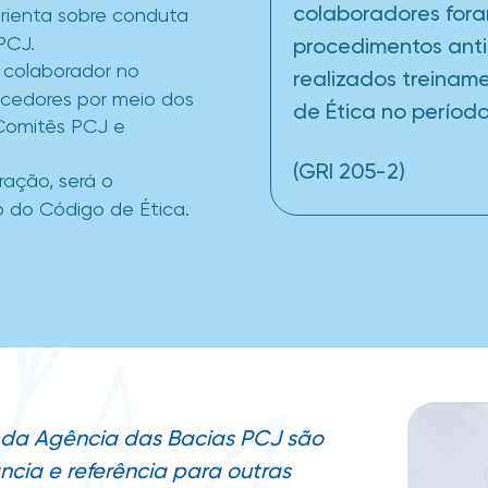
colaboradores fora
orienta sobre conduta
PCJ.
procedimentos ant
colaborador no
realizados treinam
ecedores por meio dos
de Ética no período
 Comitês PCJ e
(GRI 205-2)
ação, será o
 do Código de Ética.
e da Agência das Bacias PCJ são
cia e referência para outras