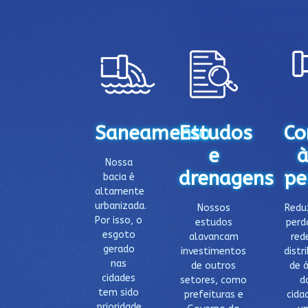
Saneamento
Estudos
Co
e
à
Nossa
drenagens
pe
bacia é
altamente
urbanizada.
Nossos
Reduz
Por isso, o
estudos
perd
esgoto
alavancam
red
gerado
investimentos
distr
nas
de outros
de 
cidades
setores, como
d
tem sido
prefeituras e
cida
prioridade