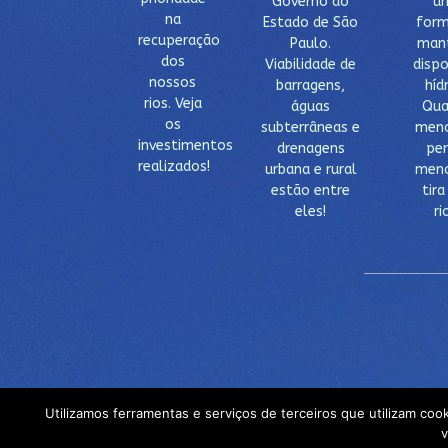
Governo do
u
na
Estado de São
form
recuperação
Paulo.
mant
dos
Viabilidade de
dispo
nossos
barragens,
hídr
rios. Veja
águas
Qua
os
subterrâneas e
meno
investimentos
drenagens
per
realizados!
urbana e rural
meno
estão entre
tira
eles!
ri
Utilizamos ferramentas e serviços de terceiros que utilizam coo
v