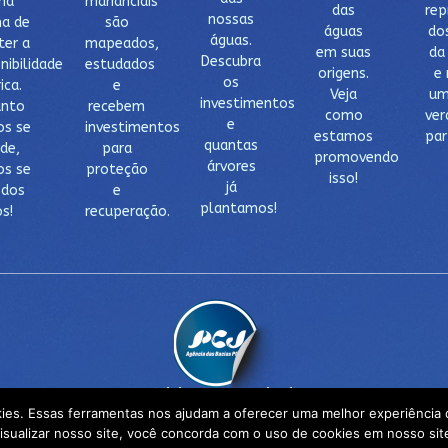
ma
mananciais
das
rep
nossas
a de
são
águas
do
águas.
er a
mapeados,
em suas
da
Descubra
nibilidade
estudados
origens.
e 
os
ica.
e
Veja
um
investimentos
nto
recebem
como
ver
e
s se
investimentos
estamos
par
quantas
de,
para
promovendo
árvores
s se
proteção
isso!
já
 dos
e
plantamos!
os!
recuperação.
Visite nosso site!
kies. Essas ferramentas nos ajudam a oferecer uma melhor experiência d
isualizar nosso site, você concorda com o uso de cookies em nosso sit