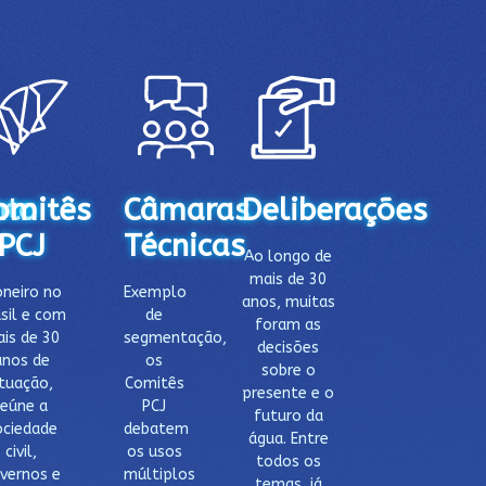
DELIBERAÇÃO
nto
omitês
Câmaras
Deliberações
PCJ
Técnicas
Ao longo de
mais de 30
oneiro no
Exemplo
anos, muitas
sil e com
de
foram as
is de 30
segmentação,
decisões
anos de
os
sobre o
tuação,
Comitês
presente e o
reúne a
PCJ
futuro da
ociedade
debatem
água. Entre
civil,
os usos
todos os
vernos e
múltiplos
temas, já