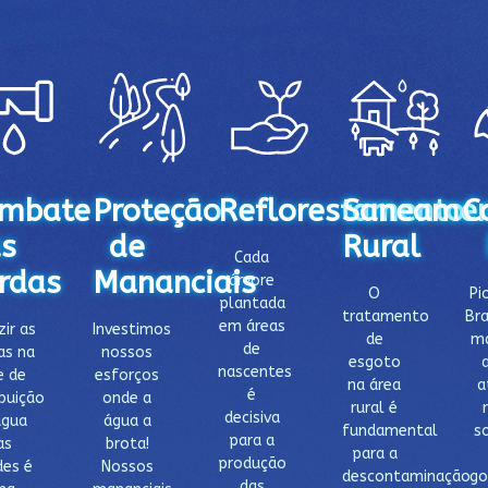
mbate
Proteção
Reflorestamento
Saneame
C
s
de
Rural
Cada
rdas
Mananciais
árvore
O
Pi
plantada
tratamento
Bra
em áreas
ir as
Investimos
de
ma
de
as na
nossos
esgoto
nascentes
e de
esforços
na área
a
é
ibuição
onde a
rural é
decisiva
água
água a
fundamental
s
para a
as
brota!
para a
produção
des é
Nossos
descontaminação
go
das