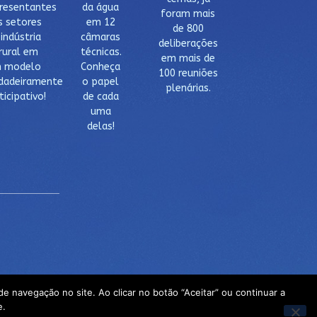
resentantes
da água
foram mais
s setores
em 12
de 800
 indústria
câmaras
deliberações
rural em
técnicas.
em mais de
 modelo
Conheça
100 reuniões
dadeiramente
o papel
plenárias.
ticipativo!
de cada
uma
delas!
e navegação no site. Ao clicar no botão “Aceitar” ou continuar a
e.