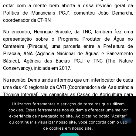
estar com a mente bem aberta à essa revisão geral da
Política de Mananciais PCJ”, comentou João Demarchi,
coordenador da CT-RN.
No encontro, Henrique Bracale, da TNC, também fez uma
apresentação sobre o Programa Produtor de Água no
Cantareira (Piracaia), uma parceria entre a Prefeitura de
Piracaia, ANA (Agência Nacional de Águas e Saneamento
Básico), Agência das Bacias PCJ, e TNC (The Nature
Conservancy), iniciada em 2017.
Na reunião, Denis ainda informou que um interlocutor de cada
uma das 40 regionais da CATI (Coordenadoria de Assistência
Técnica Integral), vai capacitar as Casas de Agricultura para
poder apoiar o produtor rural neste novo sistema do
CAR
Utilizamos ferramentas e serviços de terceiros que utilizam
(Cadastro Ambiental Rural)
.
O material orientativo pode ser
cookies. Essas ferramentas nos ajudam a oferecer uma melhor
encontrado neste
experiência de navegação no site. Ao clicar no botão “Aceitar”
ou continuar a visualizar nosso site, você concorda com o uso
link:
http://car.agricultura.sp.gov.br/biblioteca/
.
de cookies em nosso site.