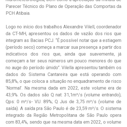
Parecer Técnico do Plano de Operação das Comportas da
PCH Atibaia.
Logo no início dos trabalhos Alexandre Vilell, coordenador
da CT-MH, apresentou os dados de vazão dos rios que
integram as Bacias PCJ. “É possível notar que a estiagem
(período seco) começa a marcar sua presença a partir dos
indicativos dos rios que, ainda que suavemente, já
começam a ter seus números um pouco menores do que
no auge do período úmido”. Vilella apresentou também os
dados do Sistema Cantareira que está operando com
85,8%, o que coloca a situação no enquadramento de risco
‘Normal’. Na mesma dada em 2022, este volume era de
43,9%. Os dados são Q nat: 31,1m³/s (volume entrando);
Qps: 0 m³/s- V.U. 89%; Q Jus de 3,75 m³/s (volume de
saída). A saída pra São Paulo é de 23,59 m³/s. O sistema
integrado da Região Metropolitana de São Paulo opera
com 83,4%, sendo que na mesma data em 2022, o volume