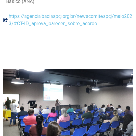
Básico (ANA).
https://agencia.baciaspcj.org.br/newscomitespcj/maio202
3/#CT-ID_aprova_parecer_sobre_acordo