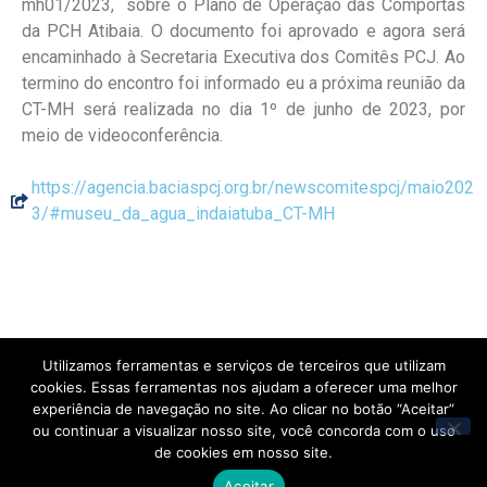
mh01/2023, sobre o Plano de Operação das Comportas
da PCH Atibaia. O documento foi aprovado e agora será
encaminhado à Secretaria Executiva dos Comitês PCJ. Ao
termino do encontro foi informado eu a próxima reunião da
CT-MH será realizada no dia 1º de junho de 2023, por
meio de videoconferência.
https://agencia.baciaspcj.org.br/newscomitespcj/maio202
3/#museu_da_agua_indaiatuba_CT-MH
← Abril
Utilizamos ferramentas e serviços de terceiros que utilizam
cookies. Essas ferramentas nos ajudam a oferecer uma melhor
experiência de navegação no site. Ao clicar no botão “Aceitar”
Maio
ou continuar a visualizar nosso site, você concorda com o uso
de cookies em nosso site.
Junho →
Aceitar