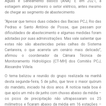
Águas e Saneamento Básico (ANA). E em 2021, a
estiagem atingiu primeiro o setor elétrico, antes mesmo
de chegar ao segmento de abastecimento.
“Apesar que temos duas cidades das Bacias PCJ, Rio das
Pedras e Santo Antônio de Posse, que passam por
dificuldades de abastecimento e algumas medidas foram
adotadas por suas administrações. Mas vale salientar que
estas não são abastecidas pelas calhas do Sistema
Cantareira, o que acarreta um cenário mais delicado”,
afirmou o coordenador da Câmara Técnica de
Monitoramento Hidrológico (CT-MH) dos Comitês PCJ,
Alexandre Villela.
O tema balizou a reunião do grupo realizada na manhã
desta segunda-feira, 5 de julho, que teve o maior quórum
do mandato, iniciado há dois anos. A notícia nada boa é
que após um mês de junho com chuvas abaixo da média –
os picos de precipitação não ultrapassaram os 25
milímetros e ficaram abaixo da média em 16 estações –