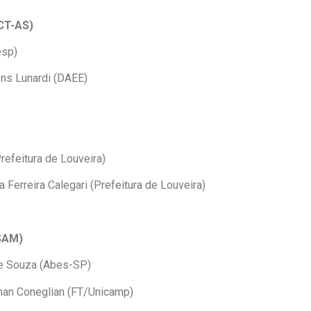
CT-AS)
esp)
ns Lunardi (DAEE)
refeitura de Louveira)
a Ferreira Calegari (Prefeitura de Louveira)
-SAM)
e Souza (Abes-SP)
an Coneglian (FT/Unicamp)