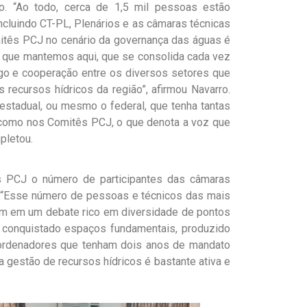
gão. “Ao todo, cerca de 1,5 mil pessoas estão
ncluindo CT-PL, Plenários e as câmaras técnicas
omitês PCJ no cenário da governança das águas é
e que mantemos aqui, que se consolida cada vez
o e cooperação entre os diversos setores que
 recursos hídricos da região”, afirmou Navarro.
stadual, ou mesmo o federal, que tenha tantas
como nos Comitês PCJ, o que denota a voz que
pletou.
ês PCJ o número de participantes das câmaras
. “Esse número de pessoas e técnicos das mais
tam em um debate rico em diversidade de pontos
 conquistado espaços fundamentais, produzido
ordenadores que tenham dois anos de mandato
 gestão de recursos hídricos é bastante ativa e