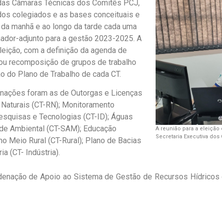
 das Câmaras Técnicas dos Comitês PCJ,
 dos colegiados e as bases conceituais e
l da manhã e ao longo da tarde cada uma
ador-adjunto para a gestão 2023-2025. A
eição, com a definição da agenda de
 ou recomposição de grupos de trabalho
ão do Plano de Trabalho de cada CT.
nações foram as de Outorgas e Licenças
Naturais (CT-RN); Monitoramento
esquisas e Tecnologias (CT-ID); Águas
úde Ambiental (CT-SAM); Educação
A reunião para a eleiçã
Secretaria Executiva do
o Meio Rural (CT-Rural); Plano de Bacias
a (CT- Indústria).
rdenação de Apoio ao Sistema de Gestão de Recursos Hídricos