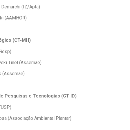
Demarchi (IZ/Apta)
ski (AAMHOR)
ógico (CT-MH)
Fiesp)
ski Tinel (Assemae)
es (Assemae)
de Pesquisas e Tecnologias (CT-ID)
C/USP)
osa (Associação Ambiental Plantar)