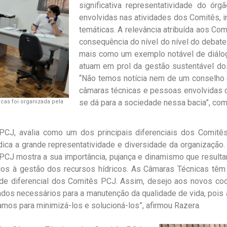
significativa representatividade do ór
envolvidas nas atividades dos Comitês, i
temáticas. A relevância atribuída aos C
consequência do nível do nível do debat
mais como um exemplo notável de diálog
atuam em prol da gestão sustentável dos
“Não temos notícia nem de um conselho e
câmaras técnicas e pessoas envolvidas 
se dá para a sociedade nessa bacia”, com
cas foi organizada pela
a PCJ, avalia como um dos principais diferenciais dos Comit
ica a grande representatividade e diversidade da organização
 PCJ mostra a sua importância, pujança e dinamismo que resul
dos à gestão dos recursos hídricos. As Câmaras Técnicas têm
de diferencial dos Comitês PCJ. Assim, desejo aos novos co
ados necessários para a manutenção da qualidade de vida, pois a
uamos para minimizá-los e solucioná-los”, afirmou Razera.