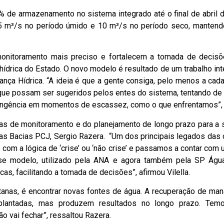
de armazenamento no sistema integrado até o final de abril 
5 m³/s no período úmido e 10 m³/s no período seco, mantend
nitoramento mais preciso e fortalecem a tomada de decisõe
 hídrica do Estado. O novo modelo é resultado de um trabalho in
ça Hídrica. “A ideia é que a gente consiga, pelo menos a cada s
que possam ser sugeridos pelos entes do sistema, tentando 
ingência em momentos de escassez, como o que enfrentamos”, c
as de monitoramento e do planejamento de longo prazo para a s
as Bacias PCJ, Sergio Razera. “Um dos principais legados das cr
com a lógica de ‘crise’ ou ‘não crise’ e passamos a contar com 
se modelo, utilizado pela ANA e agora também pela SP Águ
s, facilitando a tomada de decisões”, afirmou Vilella.
tanas, é encontrar novas fontes de água. A recuperação de ma
plantadas, mas produzem resultados no longo prazo. Temo
ão vai fechar”, ressaltou Razera.