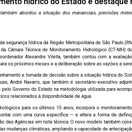
ento hídrico do Estado é destaque
também abordou a situação dos mananciais, previsões meteo
da segurança hídrica da Região Metropolitana de São Paulo (
a da Câmara Técnica de Monitoramento Hidrológico (CT-MH) dos
coordenador Alexandre Vilella, também contou com a avaliaçã
ara os próximos meses e a deliberação sobre as vazões a sere
hamento e tomada de decisão sobre a situação hídrica do Sist
uas, André Navarro, que também é secretário-executivo adjun
pelo Governo do Estado na metodologia utilizada para acompan
ticos relacionados à disponibilidade de água.
rológicos para os últimos 15 anos, incorpora o monitoramento
ontar com uma curva específica — e altera a forma de defini
o das Agências em nota técnica. O novo modelo também conside
as mudanças climáticas, ampliando a capacidade de antecipaçã