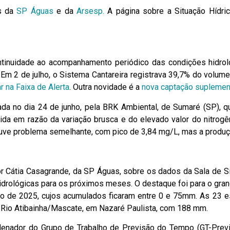
es da
SP Águas
e da
Arsesp.
A página sobre a Situação Hídri
tinuidade ao acompanhamento periódico das condições hidrol
. Em 2 de julho, o Sistema Cantareira registrava 39,7% do volu
r na Faixa de Alerta
. Outra novidade é a
nova captação suplement
da no dia 24 de junho, pela BRK Ambiental, de Sumaré (SP), q
mpida em razão da variação brusca e do elevado valor do nitrog
uve problema semelhante, com pico de 3,84 mg/L, mas a produção
por Cátia Casagrande, da SP Águas, sobre os dados da Sala de 
drológicas para os próximos meses. O destaque foi para o gran
de 2025, cujos acumulados ficaram entre 0 e 75mm. As 23 es
 Rio Atibainha/Mascate, em Nazaré Paulista, com 188 mm.
rdenador do Grupo de Trabalho de Previsão do Tempo (GT-Prev