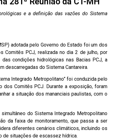
 na 281ª Reunião da CT-MH
rológicas e a definição das vazões do Sistema
RMSP) adotada pelo Governo do Estado foi um dos
 Comitês PCJ, realizada no dia 2 de julho, por
o das condições hidrológicas nas Bacias PCJ, a
m descarregadas do Sistema Cantareira.
ema Integrado Metropolitano” foi conduzida pelo
to dos Comitês PCJ. Durante a exposição, foram
har a situação dos mananciais paulistas, com o
 simultâneo do Sistema Integrado Metropolitano
ção da faixa de monitoramento, que passa a ser
ra diferentes cenários climáticos, incluindo os
o de situações de escassez hídrica.