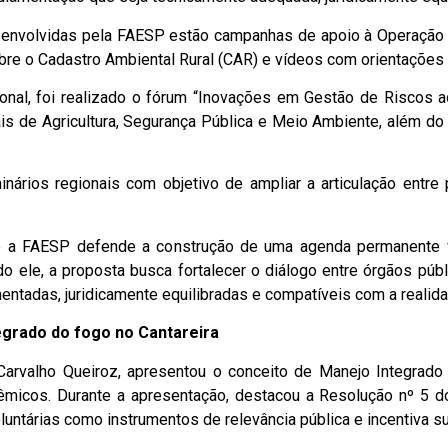
senvolvidas pela FAESP estão campanhas de apoio à Operação S
sobre o Cadastro Ambiental Rural (CAR) e vídeos com orientaçõe
cional, foi realizado o fórum “Inovações em Gestão de Riscos 
is de Agricultura, Segurança Pública e Meio Ambiente, além do C
nários regionais com objetivo de ampliar a articulação entre
ue a FAESP defende a construção de uma agenda permanente 
o ele, a proposta busca fortalecer o diálogo entre órgãos públ
entadas, juridicamente equilibradas e compatíveis com a realid
tegrado do fogo no Cantareira
Carvalho Queiroz, apresentou o conceito de Manejo Integrad
êmicos. Durante a apresentação, destacou a Resolução nº 5 
luntárias como instrumentos de relevância pública e incentiva s