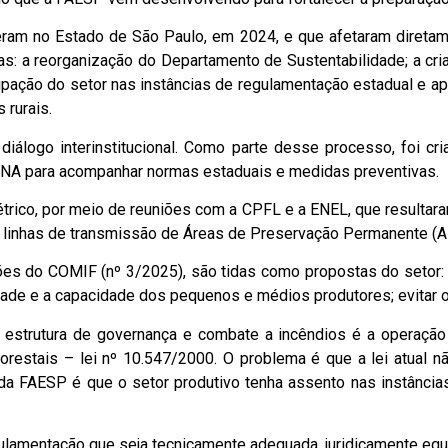
ram no Estado de São Paulo, em 2024, e que afetaram diretamen
as: a reorganização do Departamento de Sustentabilidade; a cr
cipação do setor nas instâncias de regulamentação estadual e
s rurais.
iálogo interinstitucional. Como parte desse processo, foi cri
A para acompanhar normas estaduais e medidas preventivas.
étrico, por meio de reuniões com a CPFL e a ENEL, que resulta
de linhas de transmissão de Áreas de Preservação Permanente (
es do COMIF (nº 3/2025), são tidas como propostas do setor: 
lidade e a capacidade dos pequenos e médios produtores; evitar 
al estrutura de governança e combate a incêndios é a operaçã
restais – lei nº 10.547/2000. O problema é que a lei atual n
da FAESP é que o setor produtivo tenha assento nas instâncias
amentação que seja tecnicamente adequada, juridicamente equil