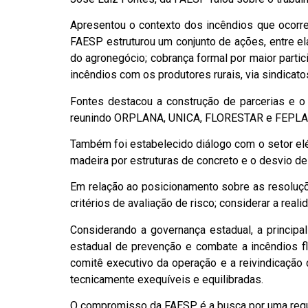
Apresentou o contexto dos incêndios que ocorre
FAESP estruturou um conjunto de ações, entre el
do agronegócio; cobrança formal por maior parti
incêndios com os produtores rurais, via sindicato
Fontes destacou a construção de parcerias e o d
reunindo ORPLANA, UNICA, FLORESTAR e FEPLAN
Também foi estabelecido diálogo com o setor el
madeira por estruturas de concreto e o desvio 
Em relação ao posicionamento sobre as resoluçõ
critérios de avaliação de risco; considerar a rea
Considerando a governança estadual, a princip
estadual de prevenção e combate a incêndios flo
comitê executivo da operação e a reivindicação 
tecnicamente exequíveis e equilibradas.
O compromisso da FAESP é a busca por uma regul