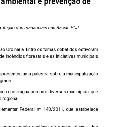
 ambiental e prevenção de
 proteção dos mananciais nas Bacias PCJ
ão Ordinária. Entre os temas debatidos estiveram
 incêndios florestais e as iniciativas municipais
apresentou uma palestra sobre a municipalização
egrada.
acou que a água percorre diversos municípios, que
o regional.
plementar Federal nº 140/2011, que estabelece
aprimoramento contínuo da equipe técnica, dos