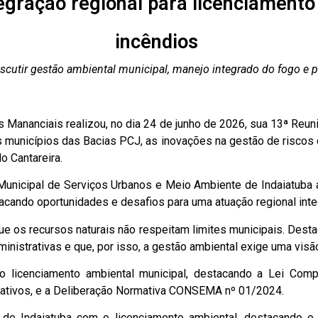
egração regional para licenciamento
incêndios
discutir gestão ambiental municipal, manejo integrado do fogo e
Mananciais realizou, no dia 24 de junho de 2026, sua 13ª Reuni
 municípios das Bacias PCJ, as inovações na gestão de riscos de
o Cantareira.
Municipal de Serviços Urbanos e Meio Ambiente de Indaiatuba 
acando oportunidades e desafios para uma atuação regional int
ue os recursos naturais não respeitam limites municipais. Dest
inistrativas e que, por isso, a gestão ambiental exige uma visã
o licenciamento ambiental municipal, destacando a Lei Com
ativos, e a Deliberação Normativa CONSEMA nº 01/2024.
 de Indaiatuba com o licenciamento ambiental, destacando o 