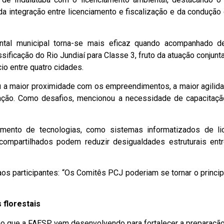
a integração entre licenciamento e fiscalização e da conduçã
ntal municipal torna-se mais eficaz quando acompanhado de
sificação do Rio Jundiaí para Classe 3, fruto da atuação conjunt
cio entre quatro cidades.
u a maior proximidade com os empreendimentos, a maior agilida
zação. Como desafios, mencionou a necessidade de capacitação
mento de tecnologias, como sistemas informatizados de l
mpartilhados podem reduzir desigualdades estruturais entr
aos participantes: “Os Comitês PCJ poderiam se tornar o princip
 florestais
ho que a FAESP vem desenvolvendo para fortalecer a preparação