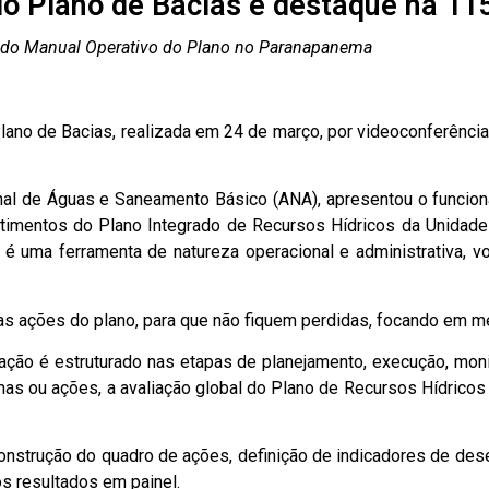
o Plano de Bacias é destaque na 11
ca do Manual Operativo do Plano no Paranapanema
lano de Bacias, realizada em 24 de março, por videoconferência
nal de Águas e Saneamento Básico (ANA), apresentou o funcion
stimentos do Plano Integrado de Recursos Hídricos da Unida
é uma ferramenta de natureza operacional e administrativa, 
r as ações do plano, para que não fiquem perdidas, focando em m
ão é estruturado nas etapas de planejamento, execução, monito
amas ou ações, a avaliação global do Plano de Recursos Hídricos 
construção do quadro de ações, definição de indicadores de de
s resultados em painel.