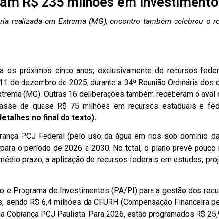
am R$ 235 milhões em investimentos
ária realizada em Extrema (MG); encontro também celebrou o 
a os próximos cinco anos, exclusivamente de recursos fede
ira, 11 de dezembro de 2025, durante a 34ª Reunião Ordinária 
m Extrema (MG). Outras 16 deliberações também receberam o ava
passe de quase R$ 75 milhões em recursos estaduais e fed
detalhes no final do texto).
rança PCJ Federal (pelo uso da água em rios sob domínio d
para o período de 2026 a 2030. No total, o plano prevê pouc
édio prazo, a aplicação de recursos federais em estudos, pro
ão e Programa de Investimentos (PA/PI) para a gestão dos rec
s, sendo R$ 6,4 milhões da CFURH (Compensação Financeira pel
 da Cobrança PCJ Paulista. Para 2026, estão programados R$ 25,