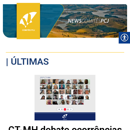
| ÚLTIMAS
CT-MH debate ocorrências