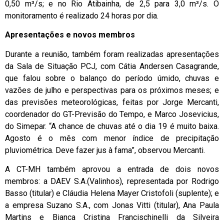
0,50 m³/s; e no Rio Atibainha, de 2,5 para 3,0 m³/s. O
monitoramento é realizado 24 horas por dia.
Apresentações e novos membros
Durante a reunião, também foram realizadas apresentações
da Sala de Situação PCJ, com Cátia Andersen Casagrande,
que falou sobre o balanço do período úmido, chuvas e
vazões de julho e perspectivas para os próximos meses; e
das previsões meteorológicas, feitas por Jorge Mercanti,
coordenador do GT-Previsão do Tempo, e Marco Josevicius,
do Simepar. “A chance de chuvas até o dia 19 é muito baixa.
Agosto é o mês com menor índice de precipitação
pluviométrica. Deve fazer jus à fama”, observou Mercanti.
A CT-MH também aprovou a entrada de dois novos
membros: a DAEV S.A.(Valinhos), representada por Rodrigo
Basso (titular) e Cláudia Helena Mayer Cristofoli (suplente); e
a empresa Suzano S.A., com Jonas Vitti (titular), Ana Paula
Martins e Bianca Cristina Francischinelli da Silveira