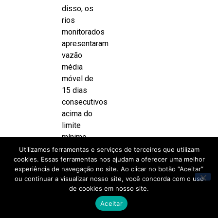
disso, os
rios
monitorados
apresentaram
vazão
média
móvel de
15 dias
consecutivos
acima do
limite
mínimo
estabelecido.
Utilizamos ferramentas e serviços de terceiros que utilizam
cookies. Essas ferramentas nos ajudam a oferecer uma melhor
O
experiência de navegação no site. Ao clicar no botão “Aceitar”
coordenador
ou continuar a visualizar nosso site, você concorda com o uso
de cookies em nosso site.
do GT-
Previsão
Aceitar
do Tempo,