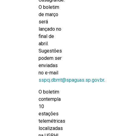
O boletim
de março
será
lançado no
final de
abril.
Sugestões
podem ser
enviadas
no e-mail
sspcj.dbmt@spaguas.sp.gov.br
.
O boletim
contempla
10
estações
telemétricas
localizadas
na UGRHI