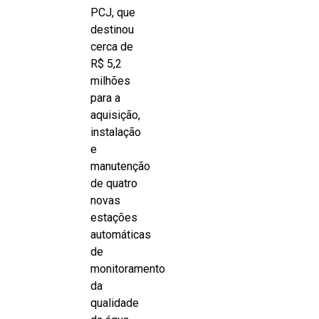
PCJ, que
destinou
cerca de
R$ 5,2
milhões
para a
aquisição,
instalação
e
manutenção
de quatro
novas
estações
automáticas
de
monitoramento
da
qualidade