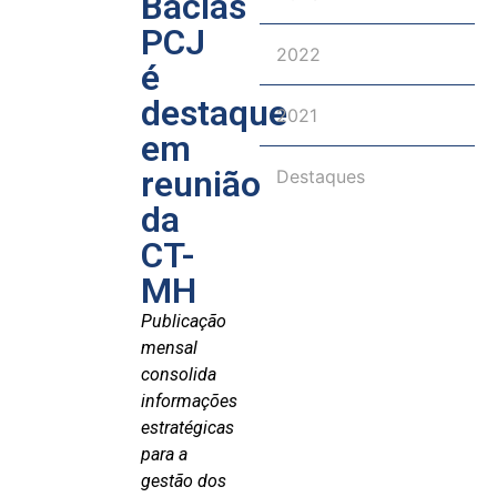
Bacias
PCJ
2022
é
destaque
2021
em
reunião
Destaques
da
CT-
MH
Publicação
mensal
consolida
informações
estratégicas
para a
gestão dos