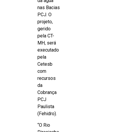
da água
nas Bacias
PCJ. O
projeto,
gerido
pela CT-
MH, será
executado
pela
Cetesb
com
recursos
da
Cobrança
PCJ
Paulista
(Fehidro).
“O Rio