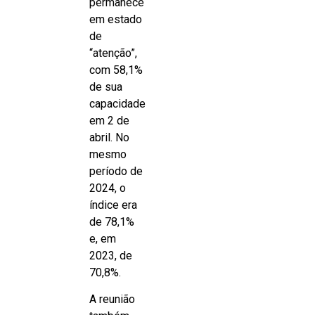
permanece
em estado
de
“atenção”,
com 58,1%
de sua
capacidade
em 2 de
abril. No
mesmo
período de
2024, o
índice era
de 78,1%
e, em
2023, de
70,8%.
A reunião