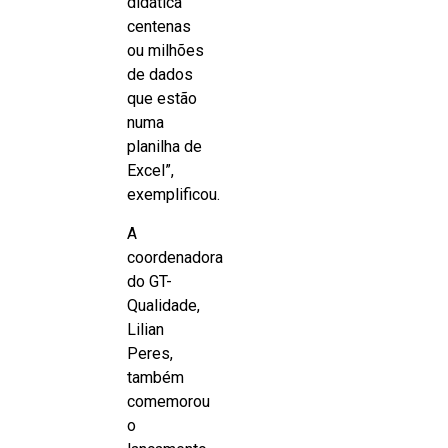
didática
centenas
ou milhões
de dados
que estão
numa
planilha de
Excel”,
exemplificou.
A
coordenadora
do GT-
Qualidade,
Lilian
Peres,
também
comemorou
o