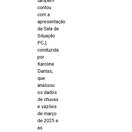
também
contou
com a
apresentação
da Sala de
Situação
PCJ,
conduzida
por
Karoline
Dantas,
que
analisou
os dados
de chuvas
e vazões
de março
de 2025 e
as