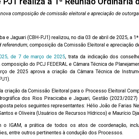
 PJ1 realiza a 1ª Reunião Ordinária 
 nova composição de comissão eleitoral e apreciação de outorga
a e Jaguari (CBH-PJ1) realizou, no dia 03 de abril de 2025, a 1ª 
d referendum
; composição da Comissão Eleitoral e apreciação de
25, de 7 de março de 2025
, trata da indicação dos consel
 a composição do PCJ FEDERAL e Câmara Técnica de Planejamen
o de 2025 aprova a criação da Câmara Técnica de Instrume
PJ1).
 da criação da Comissão Eleitoral para o Processo Eleitoral C
ográfica dos Rios Piracicaba e Jaguari, Gestão (2023/2027) 
osta pelos seguintes representantes: Hélio João de Farias Net
antos e Oliveira (Usuários de Recursos Hídricos) e Maurício Dja
 o IGAM, a prática de todos os atos de coordenação, incl
es, entre outros pertinentes à condução dos Processos.