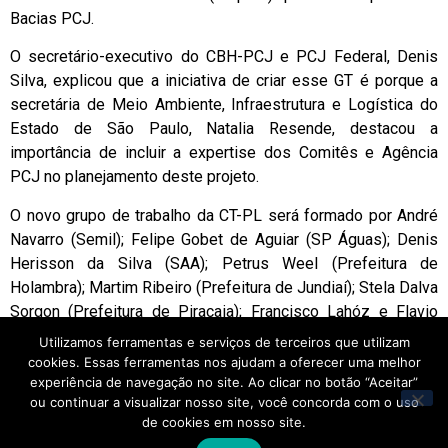
Bacias PCJ.
O secretário-executivo do CBH-PCJ e PCJ Federal, Denis
Silva, explicou que a iniciativa de criar esse GT é porque a
secretária de Meio Ambiente, Infraestrutura e Logística do
Estado de São Paulo, Natalia Resende, destacou a
importância de incluir a expertise dos Comitês e Agência
PCJ no planejamento deste projeto.
O novo grupo de trabalho da CT-PL será formado por André
Navarro (Semil); Felipe Gobet de Aguiar (SP Águas); Denis
Herisson da Silva (SAA); Petrus Weel (Prefeitura de
Holambra); Martim Ribeiro (Prefeitura de Jundiaí); Stela Dalva
Sorgon (Prefeitura de Piracaia); Francisco Lahóz e Flavio
Forti Stenico (Consórcio PCJ); Raquel Metzner (IPSA-C);
Utilizamos ferramentas e serviços de terceiros que utilizam
Luiz Antônio Brasi (Rotary D-4590); João Baraldi (Sindicato
cookies. Essas ferramentas nos ajudam a oferecer uma melhor
Rural de Rio Claro); Ana Paula Fernandes Abrahão (Abcon);
experiência de navegação no site. Ao clicar no botão “Aceitar”
ou continuar a visualizar nosso site, você concorda com o uso
André Elia Neto (Única) e Luiz Filipe Rodrigues (Assemae).
de cookies em nosso site.