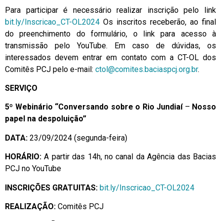
Para participar é necessário realizar inscrição pelo link
bit.ly/Inscricao_CT-OL2024
Os inscritos receberão, ao final
do preenchimento do formulário, o link para acesso à
transmissão pelo YouTube. Em caso de dúvidas, os
interessados devem entrar em contato com a CT-OL dos
Comitês PCJ pelo e-mail:
ctol@comites.baciaspcj.org.br
.
SERVIÇO
5º Webinário “Conversando sobre o Rio Jundiaí
–
Nosso
papel na despoluição”
DATA:
23/09/2024 (segunda-feira)
HORÁRIO:
A partir das 14h, no canal da Agência das Bacias
PCJ no YouTube
INSCRIÇÕES GRATUITAS:
bit.ly/Inscricao_CT-OL2024
REALIZAÇÃO:
Comitês PCJ