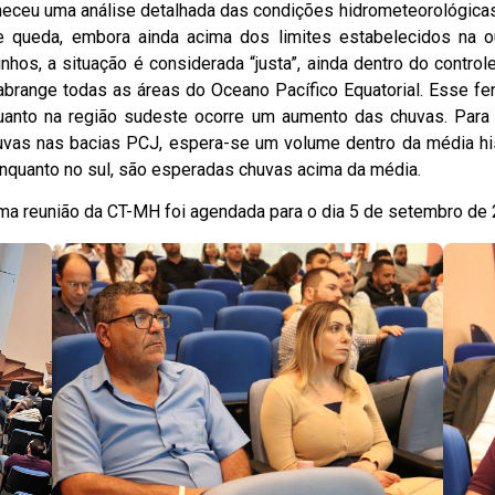
neceu uma análise detalhada das condições hidrometeorológicas
 queda, embora ainda acima dos limites estabelecidos na ou
hos, a situação é considerada “justa”, ainda dentro do control
 abrange todas as áreas do Oceano Pacífico Equatorial. Esse 
quanto na região sudeste ocorre um aumento das chuvas. Par
uvas nas bacias PCJ, espera-se um volume dentro da média hist
enquanto no sul, são esperadas chuvas acima da média.
ima reunião da CT-MH foi agendada para o dia 5 de setembro de 