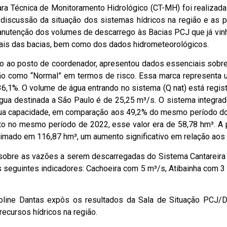
ra Técnica de Monitoramento Hidrológico (CT-MH) foi realizad
discussão da situação dos sistemas hídricos na região e as p
manutenção dos volumes de descarrego às Bacias PCJ que já vi
ais das bacias, bem como dos dados hidrometeorológicos.
zido ao posto de coordenador, apresentou dados essenciais sobr
ação como “Normal” em termos de risco. Essa marca representa
36,1%. O volume de água entrando no sistema (Q nat) está regi
 água destinada a São Paulo é de 25,25 m³/s. O sistema integr
a capacidade, em comparação aos 49,2% do mesmo período do an
to no mesmo período de 2022, esse valor era de 58,78 hm³. A 
mado em 116,87 hm³, um aumento significativo em relação aos 9
sobre as vazões a serem descarregadas do Sistema Cantareira p
eguintes indicadores: Cachoeira com 5 m³/s, Atibainha com 3
roline Dantas expôs os resultados da Sala de Situação PCJ/D
ecursos hídricos na região.