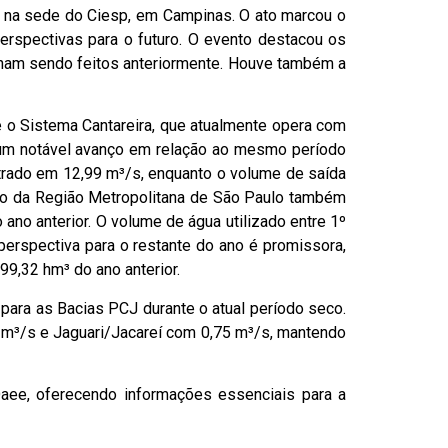
a na sede do Ciesp, em Campinas. O ato marcou o
erspectivas para o futuro. O evento destacou os
nham sendo feitos anteriormente. Houve também a
e o Sistema Cantareira, que atualmente opera com
 um notável avanço em relação ao mesmo período
strado em 12,99 m³/s, enquanto o volume de saída
ado da Região Metropolitana de São Paulo também
o anterior. O volume de água utilizado entre 1º
perspectiva para o restante do ano é promissora,
9,32 hm³ do ano anterior.
ara as Bacias PCJ durante o atual período seco.
 m³/s e Jaguari/Jacareí com 0,75 m³/s, mantendo
aee, oferecendo informações essenciais para a