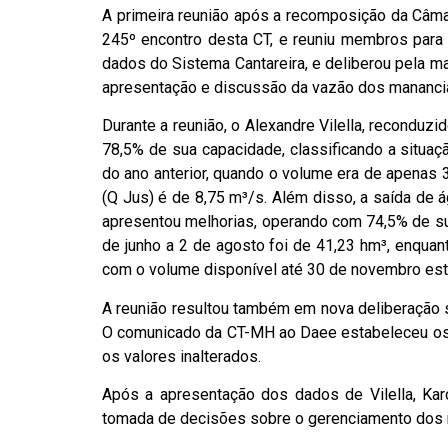
A primeira reunião após a recomposição da Câma
245º encontro desta CT, e reuniu membros para 
dados do Sistema Cantareira, e deliberou pela 
apresentação e discussão da vazão dos mananci
Durante a reunião, o Alexandre Vilella, recondu
78,5% de sua capacidade, classificando a situ
do ano anterior, quando o volume era de apenas 
(Q Jus) é de 8,75 m³/s. Além disso, a saída de
apresentou melhorias, operando com 74,5% de su
de junho a 2 de agosto foi de 41,23 hm³, enquan
com o volume disponível até 30 de novembro esti
A reunião resultou também em nova deliberação 
O comunicado da CT-MH ao Daee estabeleceu os s
os valores inalterados.
Após a apresentação dos dados de Vilella, Ka
tomada de decisões sobre o gerenciamento dos r