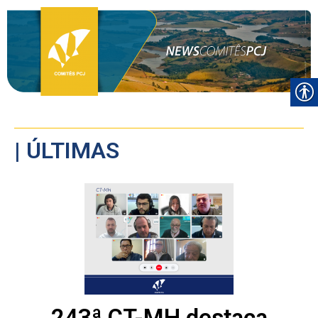
| ÚLTIMAS
243ª CT-MH destaca