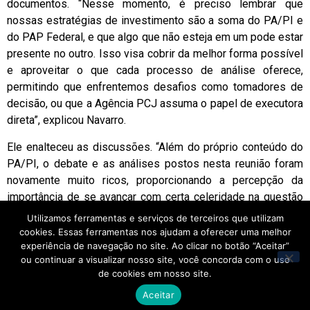
documentos. “Nesse momento, é preciso lembrar que
nossas estratégias de investimento são a soma do PA/PI e
do PAP Federal, e que algo que não esteja em um pode estar
presente no outro. Isso visa cobrir da melhor forma possível
e aproveitar o que cada processo de análise oferece,
permitindo que enfrentemos desafios como tomadores de
decisão, ou que a Agência PCJ assuma o papel de executora
direta”, explicou Navarro.
Ele enalteceu as discussões. “Além do próprio conteúdo do
PA/PI, o debate e as análises postos nesta reunião foram
novamente muito ricos, proporcionando a percepção da
importância de se avançar com certa celeridade na questão
da regulamentação do Financiamento Reembolsável. Assim,
Utilizamos ferramentas e serviços de terceiros que utilizam
prosseguiremos dessa forma para que o mais breve
cookies. Essas ferramentas nos ajudam a oferecer uma melhor
possível, possamos colocar em prática essas questões”,
experiência de navegação no site. Ao clicar no botão “Aceitar”
ou continuar a visualizar nosso site, você concorda com o uso
concluiu Navarro após a aprovação do PA/PI.
de cookies em nosso site.
Home
Aceitar