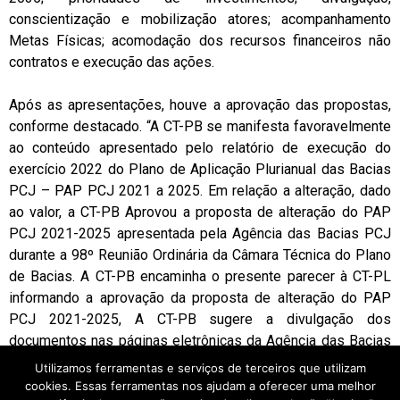
conscientização e mobilização atores; acompanhamento
Metas Físicas; acomodação dos recursos financeiros não
contratos e execução das ações.
Após as apresentações, houve a aprovação das propostas,
conforme destacado. “A CT-PB se manifesta favoravelmente
ao conteúdo apresentado pelo relatório de execução do
exercício 2022 do Plano de Aplicação Plurianual das Bacias
PCJ – PAP PCJ 2021 a 2025. Em relação a alteração, dado
ao valor, a CT-PB Aprovou a proposta de alteração do PAP
PCJ 2021-2025 apresentada pela Agência das Bacias PCJ
durante a 98º Reunião Ordinária da Câmara Técnica do Plano
de Bacias. A CT-PB encaminha o presente parecer à CT-PL
informando a aprovação da proposta de alteração do PAP
PCJ 2021-2025, A CT-PB sugere a divulgação dos
documentos nas páginas eletrônicas da Agência das Bacias
PCJ e dos Comitês PCJ conforme Artº 2 da Deliberação
Utilizamos ferramentas e serviços de terceiros que utilizam
417/2022”. 03/03/2023 09:00 CT-PL: 88ª Reunião Ordinária
cookies. Essas ferramentas nos ajudam a oferecer uma melhor