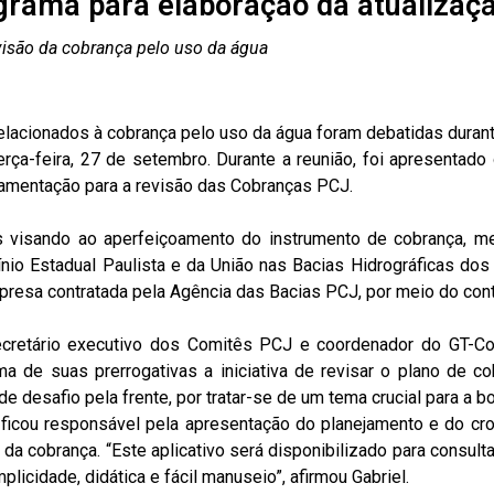
grama para elaboração da atualizaçã
evisão da cobrança pelo uso da água
elacionados à cobrança pelo uso da água foram debatidas durant
ça-feira, 27 de setembro. Durante a reunião, foi apresentado o
amentação para a revisão das Cobranças PCJ.
 visando ao aperfeiçoamento do instrumento de cobrança, m
io Estadual Paulista e da União nas Bacias Hidrográficas dos Ri
mpresa contratada pela Agência das Bacias PCJ, por meio do con
ecretário executivo dos Comitês PCJ e coordenador do GT-Cob
de suas prerrogativas a iniciativa de revisar o plano de cob
esafio pela frente, por tratar-se de um tema crucial para a bo
e ficou responsável pela apresentação do planejamento e do c
o da cobrança. “Este aplicativo será disponibilizado para consu
licidade, didática e fácil manuseio”, afirmou Gabriel.