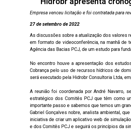
Hidrobr apresenta crono
Empresa venceu licitação e foi contratada para r
27 de setembro de 2022
As discussões sobre a atualização dos valores r
em formato de videoconferência, na manhã de ter
Agência das Bacias PCJ, de um estudo para fund
No encontro houve a apresentação dos estudos
Cobrança pelo uso de recursos hídricos de domín
será executado pela Hidrobr Consultoria Ltda, e
A reunião foi coordenada por André Navarro, s
estratégico dos Comitês PCJ que têm como uma 
importante passo e sabemos que temos um grande d
Gabriel Gonçalves nobre, analista ambiental, qu
iniciativa de criar um aplicativo web de simulaçã
e dos Comitês PCJ e seguirá os princípios da simp