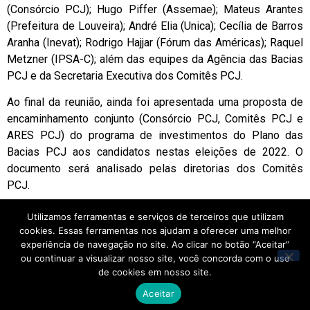
(Consórcio PCJ); Hugo Piffer (Assemae); Mateus Arantes
(Prefeitura de Louveira); André Elia (Unica); Cecília de Barros
Aranha (Inevat); Rodrigo Hajjar (Fórum das Américas); Raquel
Metzner (IPSA-C); além das equipes da Agência das Bacias
PCJ e da Secretaria Executiva dos Comitês PCJ.
Ao final da reunião, ainda foi apresentada uma proposta de
encaminhamento conjunto (Consórcio PCJ, Comitês PCJ e
ARES PCJ) do programa de investimentos do Plano das
Bacias PCJ aos candidatos nestas eleições de 2022. O
documento será analisado pelas diretorias dos Comitês
PCJ.
Todas as minutas de deliberação aprovadas nas duas
Utilizamos ferramentas e serviços de terceiros que utilizam
reuniões desta sexta-feira serão votadas na 26ª Reunião
cookies. Essas ferramentas nos ajudam a oferecer uma melhor
Extraordinária dos Comitês PCJ (CBH-PCJ, PCJ FEDERAL e
experiência de navegação no site. Ao clicar no botão “Aceitar”
ou continuar a visualizar nosso site, você concorda com o uso
CBH-PJ1), no dia 4 de outubro.
de cookies em nosso site.
Home
Aceitar