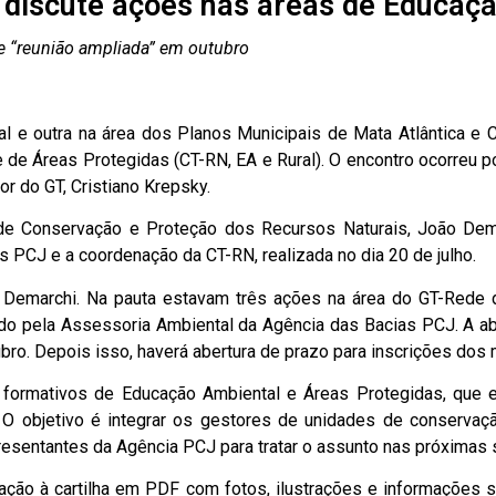
 discute ações nas áreas de Educa
e “reunião ampliada” em outubro
l e outra na área dos Planos Municipais de Mata Atlântica e C
 de Áreas Protegidas (CT-RN, EA e Rural). O encontro ocorreu p
r do GT, Cristiano Krepsky.
de Conservação e Proteção dos Recursos Naturais, João De
s PCJ e a coordenação da CT-RN, realizada no dia 20 de julho.
ou Demarchi. Na pauta estavam três ações na área do GT-Rede 
o pela Assessoria Ambiental da Agência das Bacias PCJ. A aber
ro. Depois isso, haverá abertura de prazo para inscrições dos 
s formativos de Educação Ambiental e Áreas Protegidas, que 
 O objetivo é integrar os gestores de unidades de conserva
sentantes da Agência PCJ para tratar o assunto nas próximas
lação à cartilha em PDF com fotos, ilustrações e informações 