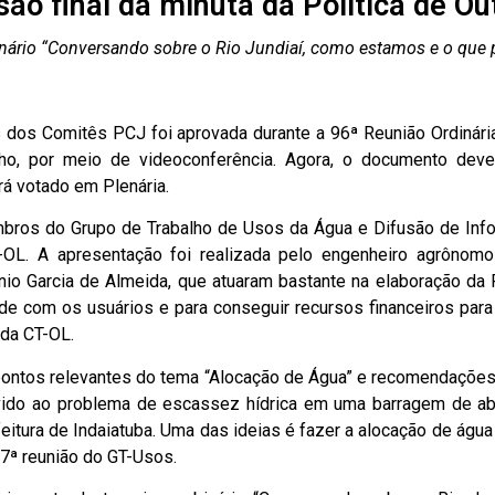
ão final da minuta da Política de O
ário “Conversando sobre o Rio Jundiaí, como estamos e o que 
as dos Comitês PCJ foi aprovada durante a 96ª Reunião Ordinár
junho, por meio de videoconferência. Agora, o documento de
á votado em Plenária.
mbros do Grupo de Trabalho de Usos da Água e Difusão de In
OL. A apresentação foi realizada pelo engenheiro agrônomo
o Garcia de Almeida, que atuaram bastante na elaboração da P
nde com os usuários e para conseguir recursos financeiros par
 da CT-OL.
pontos relevantes do tema “Alocação de Água” e recomendações
ido ao problema de escassez hídrica em uma barragem de abas
tura de Indaiatuba. Uma das ideias é fazer a alocação de água 
 7ª reunião do GT-Usos.