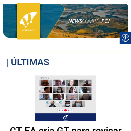
| ÚLTIMAS
CT-EA cria GT para revisar