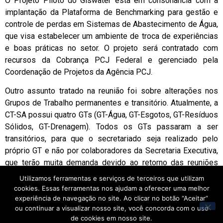
O Projeto Piloto do Giswater está em consonância com a
implantação da Plataforma de Benchmarking para gestão e
controle de perdas em Sistemas de Abastecimento de Água,
que visa estabelecer um ambiente de troca de experiências
e boas práticas no setor. O projeto será contratado com
recursos da Cobrança PCJ Federal e gerenciado pela
Coordenação de Projetos da Agência PCJ.
Outro assunto tratado na reunião foi sobre alterações nos
Grupos de Trabalho permanentes e transitório. Atualmente, a
CT-SA possui quatro GTs (GT-Água, GT-Esgotos, GT-Resíduos
Sólidos, GT-Drenagem). Todos os GTs passaram a ser
transitórios, para que o secretariado seja realizado pelo
próprio GT e não por colaboradores da Secretaria Executiva,
que terão muita demanda devido ao retorno das reuniões
presenciais no segundo semestre. Em casos específicos,
Utilizamos ferramentas e serviços de terceiros que utilizam
quando um GT planejar fazer um evento, a partir dessa
cookies. Essas ferramentas nos ajudam a oferecer uma melhor
demanda o GT pode solicitar apoio à Secretaria Executiva. A
experiência de navegação no site. Ao clicar no botão “Aceitar”
ou continuar a visualizar nosso site, você concorda com o uso
proposta foi aprovada por todos os participantes.
de cookies em nosso site.