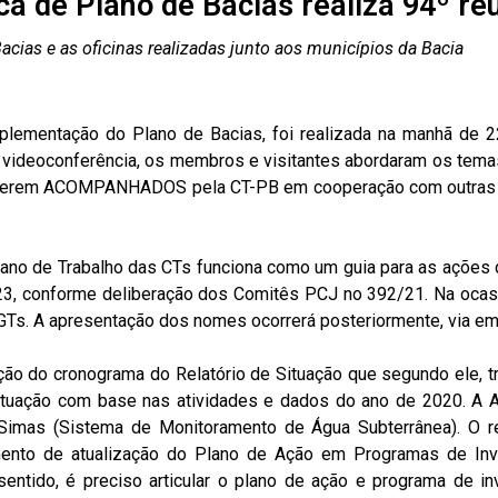
a de Plano de Bacias realiza 94º reu
ias e as oficinas realizadas junto aos municípios da Bacia
lementação do Plano de Bacias, foi realizada na manhã de 2
videoconferência, os membros e visitantes abordaram os temas
serem ACOMPANHADOS pela CT-PB em cooperação com outras C
Plano de Trabalho das CTs funciona como um guia para as ações
23, conforme deliberação dos Comitês PCJ no 392/21. Na ocas
Ts. A apresentação dos nomes ocorrerá posteriormente, via ema
ão do cronograma do Relatório de Situação que segundo ele, tr
 situação com base nas atividades e dados do ano de 2020. A
Simas (Sistema de Monitoramento de Água Subterrânea). O rel
ento de atualização do Plano de Ação em Programas de Inv
ntido, é preciso articular o plano de ação e programa de i