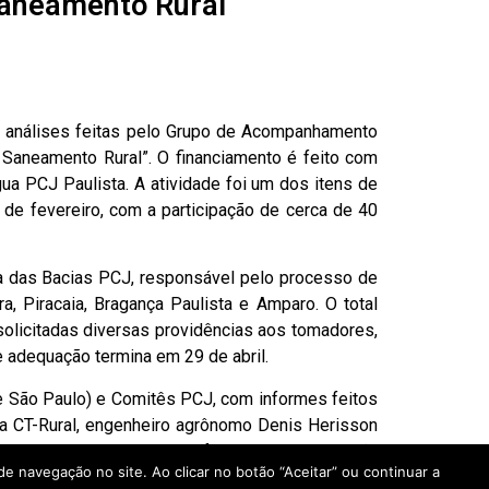
 Saneamento Rural
 análises feitas pelo Grupo de Acompanhamento
 Saneamento Rural”. O financiamento é feito com
a PCJ Paulista. A atividade foi um dos itens de
 de fevereiro, com a participação de cerca de 40
cia das Bacias PCJ, responsável pelo processo de
ra, Piracaia, Bragança Paulista e Amparo. O total
solicitadas diversas providências aos tomadores,
e adequação termina em 29 de abril.
e São Paulo) e Comitês PCJ, com informes feitos
da CT-Rural, engenheiro agrônomo Denis Herisson
 Henrique Bellinaso, que fez uma apresentação
e navegação no site. Ao clicar no botão “Aceitar” ou continuar a
do Agronegócio Paulista).