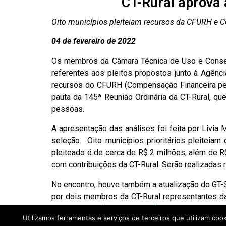
CT-Rural aprova 
Oito municípios pleiteiam recursos da CFURH e 
04 de fevereiro de 2022
Os membros da Câmara Técnica de Uso e Conser
referentes aos pleitos propostos junto à Agênc
recursos do CFURH (Compensação Financeira pela
pauta da 145ª Reunião Ordinária da CT-Rural, qu
pessoas.
A apresentação das análises foi feita por Livia
seleção. Oito municípios prioritários pleiteiam 
pleiteado é de cerca de R$ 2 milhões, além de R
com contribuições da CT-Rural. Serão realizadas
No encontro, houve também a atualização do GT-
por dois membros da CT-Rural representantes da
da Silva, que falou sobre o
“Novo Sistema CAR
Utilizamos ferramentas e serviços de terceiros que utilizam coo
sobre “atualizações e disponibilidade de recursos