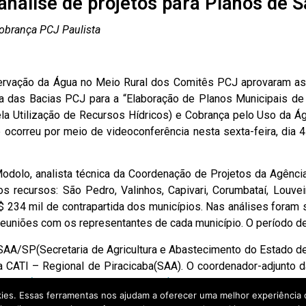
análise de projetos para Planos de
Cobrança PCJ Paulista
vação da Água no Meio Rural dos Comitês PCJ aprovaram as
ia das Bacias PCJ para a “Elaboração de Planos Municipais de
 Utilização de Recursos Hídricos) e Cobrança pelo Uso da Águ
e ocorreu por meio de videoconferência nesta sexta-feira, dia 4
 Modolo, analista técnica da Coordenação de Projetos da Agên
os recursos: São Pedro, Valinhos, Capivari, Corumbataí, Louvei
$ 234 mil de contrapartida dos municípios. Nas análises foram 
 reuniões com os representantes de cada município. O período d
SAA/SP(Secretaria de Agricultura e Abastecimento do Estado d
 CATI – Regional de Piracicaba(SAA). O coordenador-adjunto 
/SP (Cadastro Ambiental Rural)”.
E o engenheiro agrônomo
kies. Essas ferramentas nos ajudam a oferecer uma melhor experiência d
 para produtores rurais”, na linha do
FEAP(Fundo de Expansão 